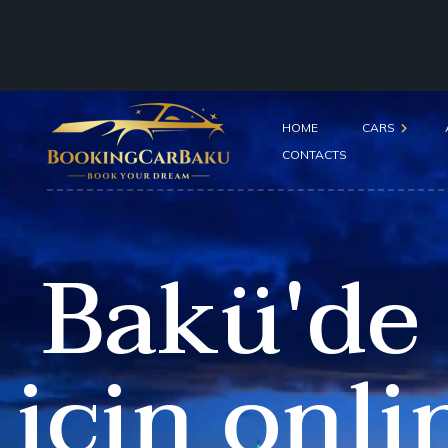
HOME
CARS
CONTACTS
Economy Cars
Bakü'de 
Comfort Cars
Business Cars
SUVs
için onl
Minivans
Wedding Cars