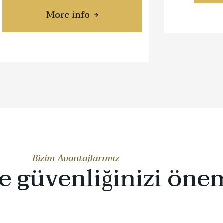
SER 100
More info
about Ford Mustang Convertible
Bizim Avantajlarımız
 güvenliğinizi öne