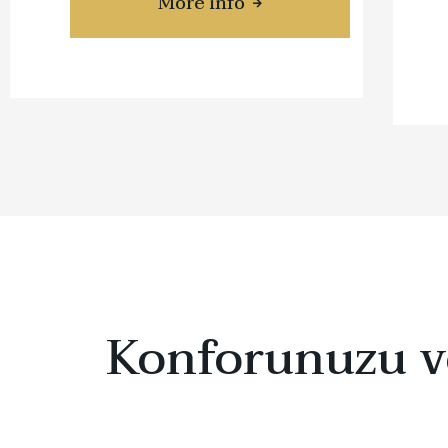
More info
about TOYOTA LAND CRUI
Konforunuzu ve