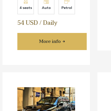
4 seats
Auto
Petrol
54 USD / Daily
More info
about Toyota Corolla Cro