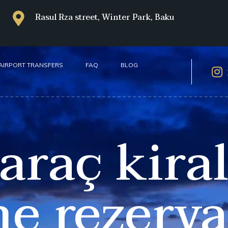
Rasul Rza street, Winter Park, Baku
AIRPORT TRANSFERS
FAQ
BLOG
araç kir
ine rezerv