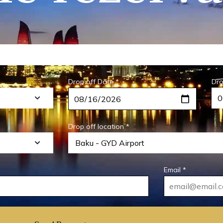
Drop off Date *
Dro
Drop off location *
Email *