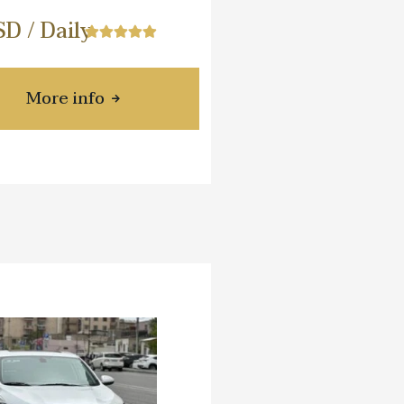
D / Daily
More info
about BYD SEAL 05