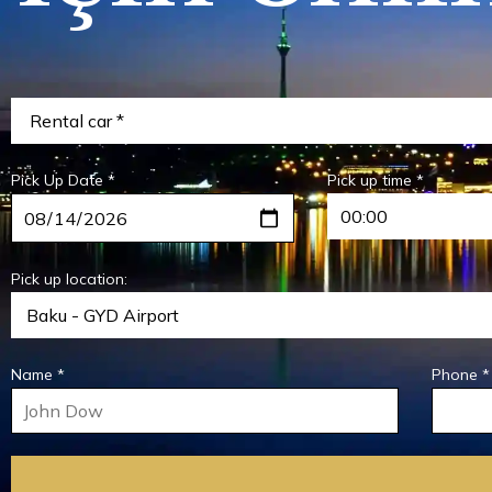
Pick Up Date *
Pick up time *
Pick up location:
Name *
Phone *