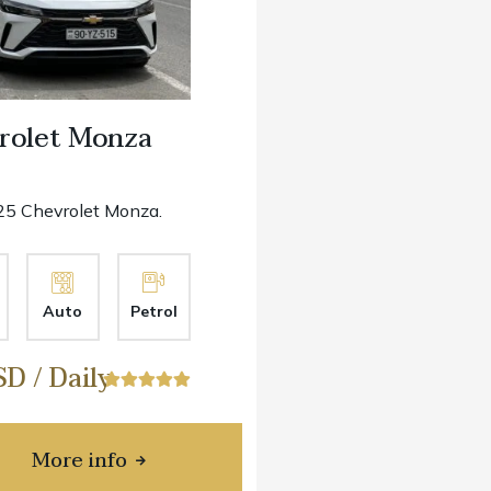
rolet Monza
5 Chevrolet Monza.
Auto
Petrol
D / Daily
More info
about Chevrolet Monza