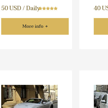
50 USD / Daily
40 US
More info
about HYUNDAI VENUE
ss HYBRID