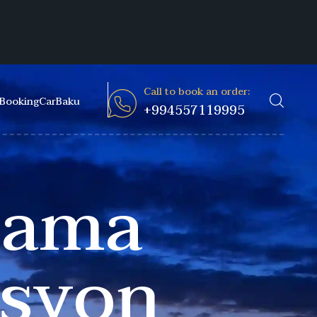
Call to book an order:
BookingCarBaku
+994557119995
alama
asyon